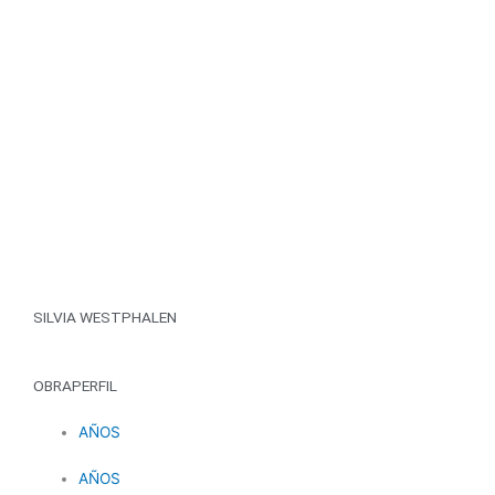
Ir
al
contenido
SILVIA WESTPHALEN
OBRA
PERFIL
AÑOS
AÑOS