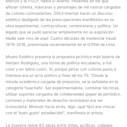
Marcos y la PUCP, hasta El Averno. Instantes en los que
afloran tótems, máscaras y personajes de mil rostros cargados
de colores contrastantes. Difícil intentar hacer un discurso
estético desligado de las preocupaciones manifiestas en su
obra experimental, contracultural, contestataria y política. Un
legado que se pudo apreciar ampliamente en su exposición
Nadie sale vivo de aquí: Cuatro décadas de insolencia visual
1979-2016, presentada recientemente en el ICPNA de Lima.
Museo Estético presenta la propuesta pictórica más bizarra de
Herbert Rodríguez, una forma de política encubierta, a full
color y en tekno color). Sí, porque pintar con colores puros e
intensos era un acto político a fines de los 70. “Desde la
mirada académica cargada de prejuicios, se la señalaba en la
categoría ‘huachafo’. Ser experimentalista, combinar técnicas,
utilizar soportes cargados de cotidianeidad (papel de periódico,
cartones y materiales de desecho reciclados) era ser
iconoclasta. Mirando hacia atrás, digo: ¡qué fácil era chocar
con el ‘buen gusto’ establecido!”, manifiesta el artista.
La muestra reúne 63 obras entre tintas, acrílicos, collages,