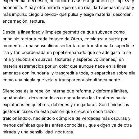
experiencia, del deseo, del dolor en austera geometría, simpleza y
economía. Y hay otra mirada -que es en realidad apenas mirada y
más impulso ciego u olvido- que pulsa y exige materia, desorden,
encarnación, textura.
Desde la linearidad y limpieza geométrica que subyace como
principio rector a cada imagen de Otero, comienza a surgir por
momentos una sensualidad sedienta que transforma la superficie
lisa y tan coordenada en papel empapado que se adelgaza o se
infla y redobla en suaves texturas y ásperos volúmenes; en
materia estremecida por un color que aunque nace en la línea
amenaza con inundarla y trasgredirla toda, o esparcirse sobre ella
como una niebla que vela y transparenta simultáneamente.
Silenciosa es la rebelión interna que reforma y deforma límites,
aguándolas, derramándolas o engordando las fronteras hasta
explotarlas en quiebres, dobleces y rasgaduras. Son tímidos los
gestos iniciales de esta pulsión que crece en cada trazo,
traicionándolo, haciéndolo cómplice de verdades más oscuras y
menos definidas que las antes conocidas , que exigen ya de otra
mirada y una sensibilidad nocturna.