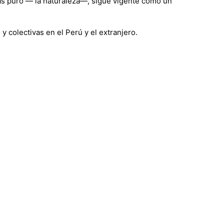
 más puro ― la naturaleza―, sigue vigente como un
y colectivas en el Perú y el extranjero.