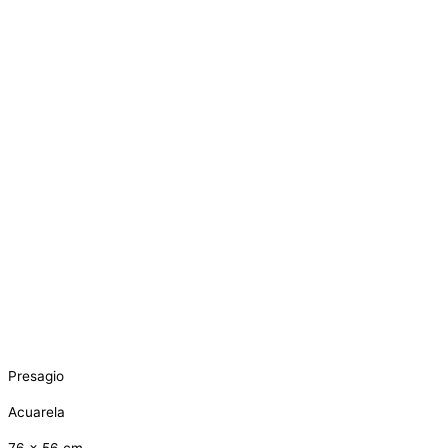
Presagio
Acuarela
76 x 56 cm