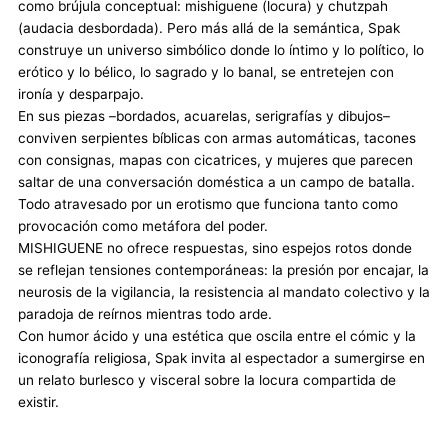
como brújula conceptual: mishiguene (locura) y chutzpah
(audacia desbordada). Pero más allá de la semántica, Spak
construye un universo simbólico donde lo íntimo y lo político, lo
erótico y lo bélico, lo sagrado y lo banal, se entretejen con
ironía y desparpajo.
En sus piezas –bordados, acuarelas, serigrafías y dibujos–
conviven serpientes bíblicas con armas automáticas, tacones
con consignas, mapas con cicatrices, y mujeres que parecen
saltar de una conversación doméstica a un campo de batalla.
Todo atravesado por un erotismo que funciona tanto como
provocación como metáfora del poder.
MISHIGUENE no ofrece respuestas, sino espejos rotos donde
se reflejan tensiones contemporáneas: la presión por encajar, la
neurosis de la vigilancia, la resistencia al mandato colectivo y la
paradoja de reírnos mientras todo arde.
Con humor ácido y una estética que oscila entre el cómic y la
iconografía religiosa, Spak invita al espectador a sumergirse en
un relato burlesco y visceral sobre la locura compartida de
existir.